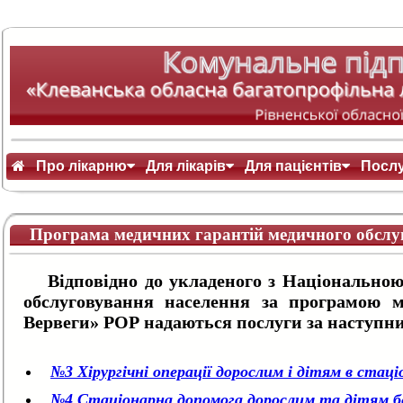
Про лікарню
Для лікарів
Для пацієнтів
Посл
Програма медичних гарантій медичного обслуг
Відповідно до укладеного з Національною
обслуговування населення за програмою
Вервеги» РОР надаються послуги за наступн
№3 Хірургічні операції дорослим і дітям в стац
№4 Стаціонарна допомога дорослим та дітям без