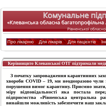
Про лікарню
Для лікарів
Для пацієнтів
І
Керівницвто Клеванської ОТГ підтримали мед
З початку запровадження карантинних заход
хвороби COVID – 19, ми неодноразово чули 
порушення вимог карантину. Приємно знати
міру відповідальності яка постала пер
підприємства «Рівненська центральна ра
винайшли можливість забезпечити наш закл