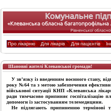
Про лікарню
Для лікарів
Для пацієнтів
І
Шановні жителі Клеванської громади!
У зв’язку із введенням воєнного стану, від
року №64 та з метою забезпечення ефективн
військової ситуації КНП «Клеванська ліка
ради тимчасово припиняє госпіталізацію пл
допомоги із застосуванням телемедицини.
Не підлягають припиненню термінові та 